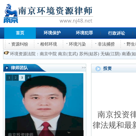
首页
环境保护
环境犯罪
行政诉讼
资源纠纷
相邻环境
环境污染
非法捕捞
野生
环境资源法院：
南京中院
南京(玄武)
苏州(姑苏)
无锡(江阴)
南通(如
律师团队
>>
投资
1
2
3
4
南京投资律
律法规和最
南京投资律师