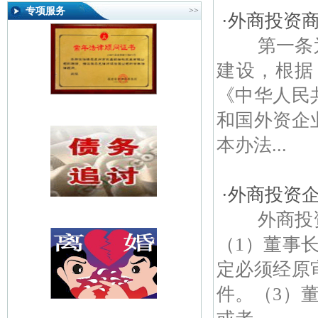
专项服务
>>
·
外商投资
第一条为
建设，根据
《中华人民
和国外资企
本办法...
·
外商投资
外商投资
（1）董事
定必须经原
件。（3）