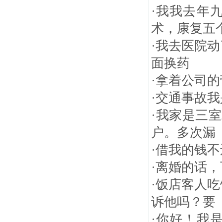
·
我我去年
术，康复五
·
我去医院动
面换药
·
拿着公司的
·
交通事故我
·
我家是三室
户。多次漏
·
借我的钱不
·
离婚的话，
·
饭店客人吃
诉他吗？要
·
你好！我