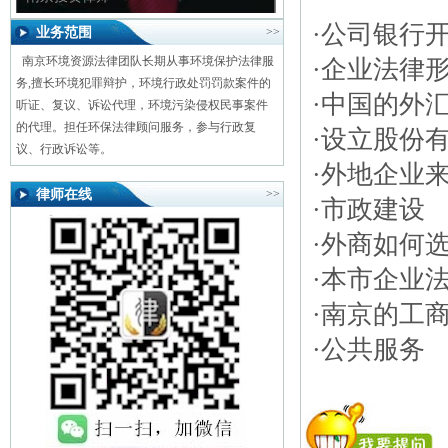
·
公司银行
业务范围
>>
南京环境资源法律团队长期从事环境保护法律服
·
企业法律
务,擅长环境犯罪辩护，环境行政处罚罚款案件的
·
中国的外
听证、复议、诉讼代理，环境污染侵权民事案件
的代理。担任环保法律顾问服务，参与行政复
·
设立股份
议、行政诉讼等。
·
外地企业
律师在线
>>
·
市政建设
·
外商如何
·
本市企业
·
南京的工
·
公共服务