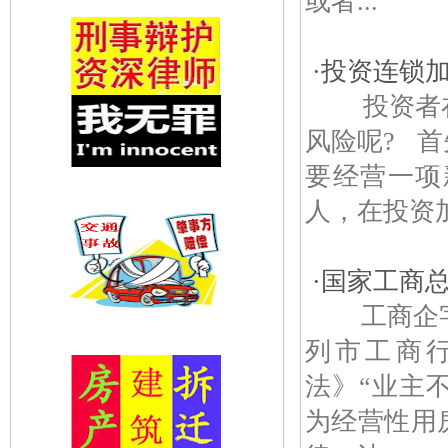
或者...
·
投资连锁
投资者在
风险呢? 
要经营一项
人，在投资加
·
国家工商总
工商企字[2
列市工商
法》“业主
为经营性用