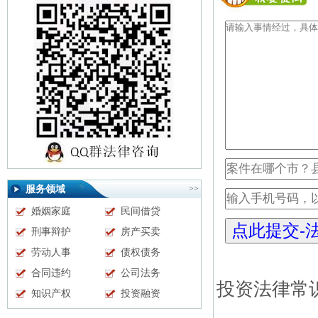
服务领域
>>
婚姻家庭
民间借贷
刑事辩护
房产买卖
劳动人事
债权债务
合同违约
公司法务
投资法律常识
知识产权
投资融资